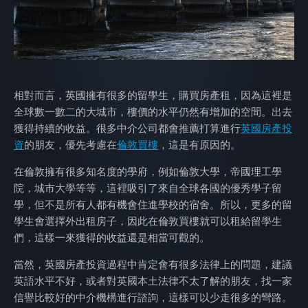
相對而言，英國擁有很多的留學生，購買房產租，因為這裡是
全球數一數二的大城市，樓價的水平仍然有增加的空間。出去
獲得持續的收益。很多中介公司都會推薦打算進行
英國房產投
資
的朋友，優先考慮在
倫敦買樓
，這是有原因的。
在倫敦擁有很多知名度的學府，例如倫敦大學，帝國理工學
院，城市大學等等，這裡吸引了來自全球各國的優秀學子留
學，但不是所有人都有機會住進學校的宿舍。所以，更多的留
學生會選擇外出租房子，因此在倫敦買樓就可以租給留學生
們，這樣一來獲得的收益還是相當可觀的。
當然，英國房產投資過程中肯定會有很多法律上的問題，建議
英語水平不好，或者對英國本土法律不太了解的朋友，找一家
信譽比較好的中介機構進行諮詢，這樣可以少走很多的彎路。