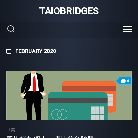
Skip
TAIOBRIDGES
to
content
FEBRUARY 2020
0
商業