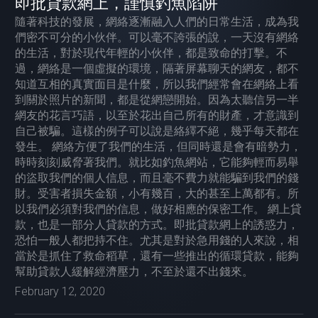
即批貸款網上，謹慎釣魚陷阱
隨著科技的發展，網絡逐漸融入人們的日常生活，成為我
們密不可分的小伙伴。可以毫不誇張的說，一天沒有網絡
的生活，對於現代年輕的小伙伴，都是致命的打擊。不
過，網絡是一個虛擬的環境，隔著屏幕聊天的網友，都不
知道互相的真實面目是什麼，所以我們經常會在網絡上看
到關於照片的新聞，都是從網戀開始。因為太聽信另一半
網友的花言巧語，以至於花出自己所有的財產，才意識到
自己被騙。這樣的例子可以說是絡繹不絕，幾乎每天都在
發生。 網絡方便了我們的生活，但同時還是會有暗勢力，
時時刻刻威脅著我們。就比如釣魚網站，它能夠輕而易舉
的盜取我們的個人信息，而且毫不費力就能騙到我們的錢
財。受害者損失金額，小有幾百，大的甚至上萬都有。所
以我們必須對我們的信息，做好相應的保密工作。 網上貸
款，也是一部分人貸款的方式。即批貸款網上的誘惑力，
恐怕一般人都把持不住。尤其是對於急用錢的人來說，相
當於是抓住了救命稻草，還有一些推出的循環貸款，能夠
幫助貸款人緩解經濟壓力，不至於還不出錢來。
February 12, 2020