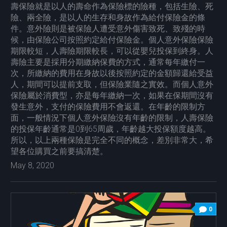
壽保險就是以人的壽命作為保險標的險種，包括生險、死
險、兩全險，是以人的生存和身故作為給付保險金的條
件。意外險則是被保險人遭受意外傷害致死、致殘的時
候，由保險公司按照約定給付保險金。個人意外保險保險
期限較短，人壽險期限較長，可以從嬰兒投保到終身。人
壽險主要是採用分期繳納保費的方式，通常每年繳付一
次，所繳納的費用在身故以後按照約定的金額歸還給受益
人，期間可以提前支取，但保險業隨之實效。而個人意外
保險屬於消費型，亦是每年繳納一次，如果在保期間沒有
發生意外，支付的保險費用不會返還。在年齡的限制方
面，一般情況下個人意外保險沒有年齡的限制，人壽保險
的投保年齡通常是0到65周歲，年齡越大投保額度越高。
所以，以上兩種保險是完全不同的概念，差別非常大，希
望各位購買之前要搞清楚。
May 8, 2020
0