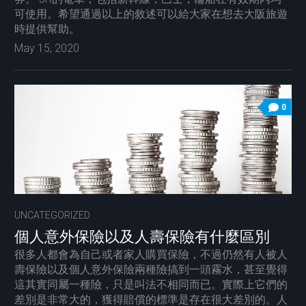
可使用。希望通過以上的敘述可以給大家在想去大阪旅遊
時提供幫助。
May 15, 2020
0
UNCATEGORIZED
個人意外保險以及人壽保險有什麼區別
很多人都會為自己或者家人購買保險，不過仍然有人被人
壽保險以及個人意外保險兩種險搞到一頭霧水，甚至覺得
這其實同屬一種險，只是叫法不相同而已。實際上它們的
差別是非常大的，獲得賠償的標準是存在很大差別的。人