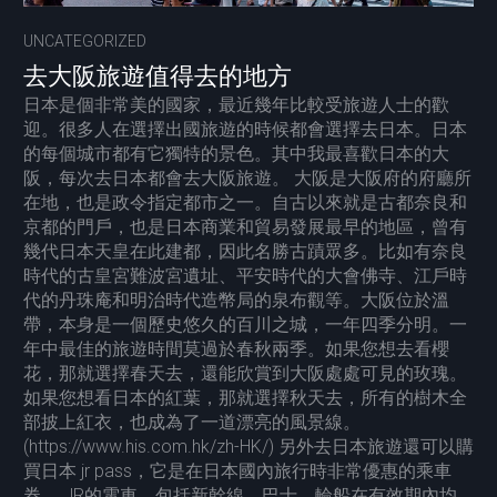
UNCATEGORIZED
去大阪旅遊值得去的地方
日本是個非常美的國家，最近幾年比較受旅遊人士的歡
迎。很多人在選擇出國旅遊的時候都會選擇去日本。日本
的每個城市都有它獨特的景色。其中我最喜歡日本的大
阪，每次去日本都會去大阪旅遊。 大阪是大阪府的府廳所
在地，也是政令指定都市之一。自古以來就是古都奈良和
京都的門戶，也是日本商業和貿易發展最早的地區，曾有
幾代日本天皇在此建都，因此名勝古蹟眾多。比如有奈良
時代的古皇宮難波宮遺址、平安時代的大會佛寺、江戶時
代的丹珠庵和明治時代造幣局的泉布觀等。大阪位於溫
帶，本身是一個歷史悠久的百川之城，一年四季分明。一
年中最佳的旅遊時間莫過於春秋兩季。如果您想去看櫻
花，那就選擇春天去，還能欣賞到大阪處處可見的玫瑰。
如果您想看日本的紅葉，那就選擇秋天去，所有的樹木全
部披上紅衣，也成為了一道漂亮的風景線。
(https://www.his.com.hk/zh-HK/) 另外去日本旅遊還可以購
買日本 jr pass，它是在日本國內旅行時非常優惠的乘車
券。 JR的電車，包括新幹線，巴士，輪船在有效期內均