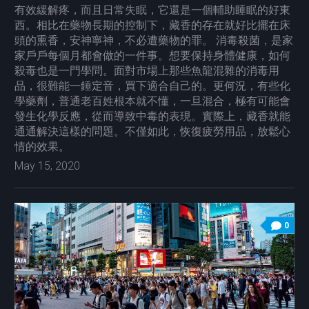
有效緩解疼，而且日常失眠，它還是一個輔助睡眠的好東
西。相比在藥物長期的控制下，藏香的存在就好比擺在床
頭的熏香，安神寧神，不必遭藥物的罪。 消毒殺菌，是家
家戶戶每個月都會做的一件事。想要保持身體健康，如何
殺毒也是一門學問。面對市場上那些魚龍混雜的消毒用
品，很難能一錘定音，買下適合自己的。更何況，有些化
學藥劑，普通老百姓根本就不懂，一旦混合，極有可能會
發生化學反應，從而導致中毒的表現。實際上，藏香就能
通通解決這樣的問題。不僅如此，恢復疲勞用品，放鬆心
情的效果。
May 15, 2020
0