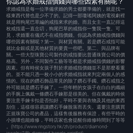
你認為求婚戒指價錢與哪些因素有關呢？
求婚戒指是每一位準備求婚的男士都要準備的，就是找一
樣東西代替也是少不了的。記得一部瓊瑤阿姨的電視劇裡
就是用狗尾巴草編的戒指來求的婚。而且女主一直記得這
枚戒指還一直念叨，狗尾巴草的戒指你一隻我一隻。可
見，求婚重在儀式不在戒指價錢。你認為求婚戒指價錢與
哪些因素有關呢？第一、與材質有關。若是鑽石戒指可能
就比金銀或是其他材質的要貴一些吧。第二、與品牌有
關。一些大型珠寶公司製作的戒指要比普通珠寶公司的價
格高。另外，不同製作工藝等等都是求婚戒指價錢的影響
因素。但有時侯女孩子對於求婚戒指價錢並不是那麼看重
的。並不能只憑一枚小小的求婚戒指就來判定兩個人的感
情的。現在的鑽石飾品常見的除了鑽石手鐲、鑽石戒指之
外可能就是鑽石手鍊了。一些年輕的女孩子在白白的纖細
的手腕上佩戴一條鑽石手鍊那是很美的。但在佩戴的時侯
要注意手鍊卡扣是否扣好，平時不要與衣物及其他的東西
刮住，這樣很容易讓鑽石手鍊脫落而丟失。還要注意購買
正規珠寶公司的產品，這樣售後服務有保證，有些平時的
小損壞也能維修，平時店家也會提醒你維修時間到了等等
。(https://www.ringstory.hk/zh/product/diamond-