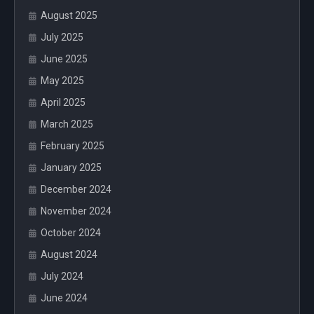
August 2025
July 2025
June 2025
May 2025
April 2025
March 2025
February 2025
January 2025
December 2024
November 2024
October 2024
August 2024
July 2024
June 2024