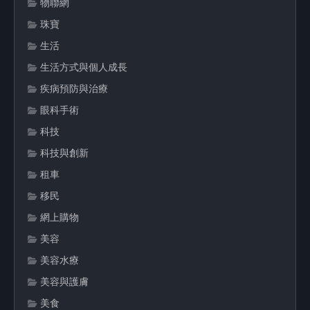
物聯網
珠寶
生活
生活方式與個人成長
疾病預防與治療
眼科手術
科技
科技與創新
租車
移民
網上購物
美容
美容水療
美容與護膚
美食