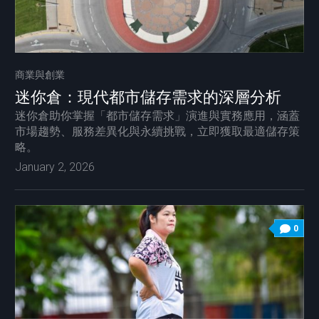
商業與創業
迷你倉：現代都市儲存需求的深層分析
迷你倉助你掌握「都市儲存需求」演進與實務應用，涵蓋
市場趨勢、服務差異化與永續挑戰，立即獲取最適儲存策
略。
January 2, 2026
0