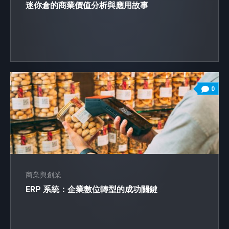
迷你倉的商業價值分析與應用故事
0
商業與創業
ERP 系統：企業數位轉型的成功關鍵