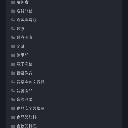
迷你倉
送貨服務
遊戲與電競
醫療
醫療健康
金融
除甲醛
電子商務
音樂教育
音樂與藝文資訊
音響產品
音頻設備
食品安全與檢驗
食品與飲料
食物與料理