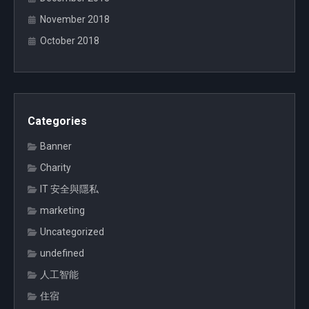
November 2018
October 2018
Categories
Banner
Charity
IT 安全與隱私
marketing
Uncategorized
undefined
人工智能
住宿