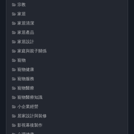
宗教
家居
家居清潔
家居產品
家居設計
家庭與親子關係
寵物
寵物健康
寵物服務
寵物醫療
寵物醫療知識
小企業經營
居家設計與裝修
影視幕後製作