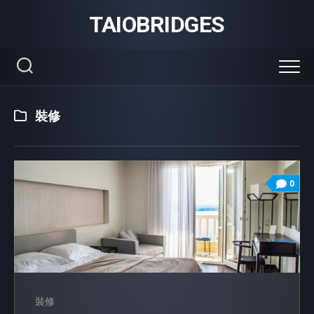
Skip
TAIOBRIDGES
to
content
裝修
0
裝修