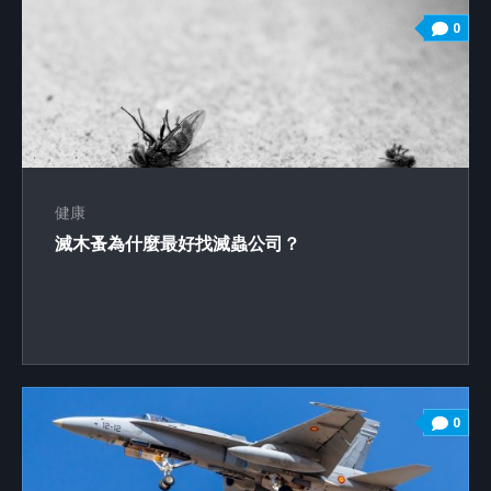
0
健康
滅木蚤為什麼最好找滅蟲公司？
0