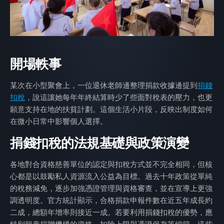
開場軼事
某次在小型聚會上，一位退休老師邊整理捐款收據邊提到
捐錢
扣稅
，說這讓她每年年終結算時少了些面對稅表的壓力，也更
願意支持在地的扶貧計劃。這個生活小片段，反映出制度如何
在微小日常中影響個人選擇。
捐錢扣稅的法規基礎與政策演變
各地對合資格慈善單位的認定與扣稅方式並不完全相同，但核
心都是以鼓勵私人資源流入公益為目標。過去十年政策從單純
的稅務減免，逐步加強憑證管理與資格審查，並在宣導上更強
調透明度。官方統計顯示，合格捐款申報件數在近五年成長約
二成，總額年增率則接近一成。若要利用捐錢扣稅的優勢，應