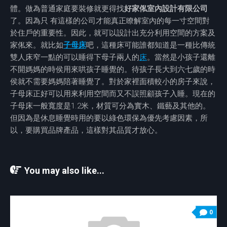
體。做為普通家庭要裝修就更得找
好家俬室內設計有限公司
了。因為只 有這樣的公司才能真正瞭解室內的每一寸空間對
於住戶的重要性。因此，就可以設計出充分利用空間的方案及
家俬來。就比如
子母床
吧，這種床可能誰都知道是一種比傳統
雙人床窄一點的可以睡得下母子兩人的
床
。當然是小孩子還離
不開媽媽的時侯用來哄孩子睡覺的。待孩子長大到六七歲的時
侯就不需要媽媽陪著睡覺了。對於家裡面積較小的房子來說，
子母床正好可以用來利用空間而又不誤照顧孩子入睡。現在的
子母床一般寬度是1.2米，材質可分為實木、鐵藝及其他的。
但因為是休息睡覺時用的要以綠色環保為優先考慮因素，所
以，要購買品牌產品，這樣對其品質才放心。
You may also like...
0