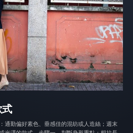
款式
：通勤偏好素色、垂感佳的混紡或人造絲；週末
或光澤的款式。步驟一，判斷身形重點：想拉長