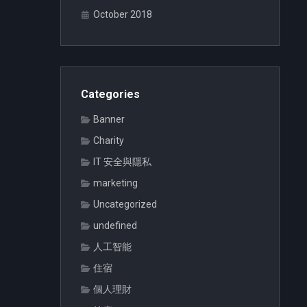
October 2018
Categories
Banner
Charity
IT 安全與隱私
marketing
Uncategorized
undefined
人工智能
住宿
個人理財