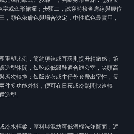
A字或傘形裙襬；步驟二，試穿時檢查肩線與腰位
三，顏色依膚色與場合決定，中性底色最實用，
即重塑比例，簡約項鍊或耳環則提升精緻感；第
讓造型休閒，短靴或低跟鞋適合辦公室，尖頭高
與層次轉換：短版皮衣或牛仔外套帶出率性，長
兩件多功能外搭，便可在日夜或冷熱間快速轉
種造型。
或冷水輕柔，厚料與混紡可低溫機洗並翻面；避