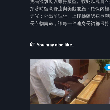
免高溫烘乾以維持版型。收納以寬肩衣
穿著時留意舒適與美觀兼顧：確保內裡
走光；外出前試坐、上樓梯確認裙長與
長衣物壽命，讓每一件連身長裙都保持
You may also like...