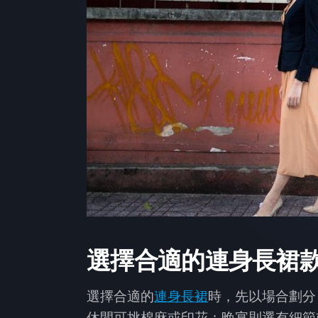
選擇合適的連身長裙
選擇合適的
連身長裙
時，先以場合劃分
休閒可挑棉麻或印花；晚宴則選有細節