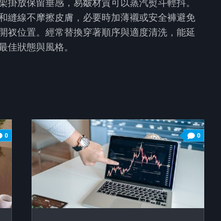
架掛放保留垂感，易皺材質可以蒸汽熨斗輕抖。
和縫線不摩擦皮膚，必要時加薄襯或安全褲避免
開衩位置。經常替換穿著順序與適度清洗，能延
最佳狀態與風格。
0
0