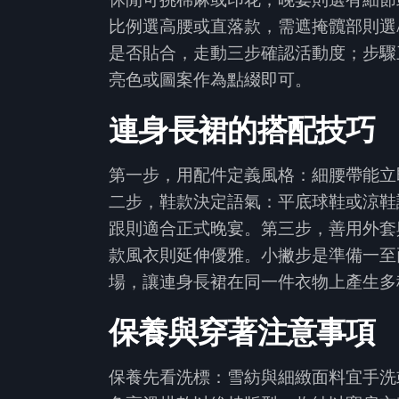
比例選高腰或直落款，需遮掩髖部則選
是否貼合，走動三步確認活動度；步驟
亮色或圖案作為點綴即可。
連身長裙的搭配技巧
第一步，用配件定義風格：細腰帶能立
二步，鞋款決定語氣：平底球鞋或涼鞋
跟則適合正式晚宴。第三步，善用外套
款風衣則延伸優雅。小撇步是準備一至
場，讓連身長裙在同一件衣物上產生多
保養與穿著注意事項
保養先看洗標：雪紡與細緻面料宜手洗