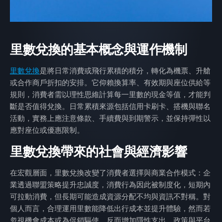
里數兌換的基本概念與運作機制
里數兌換
是將日常消費或飛行累積的積分，轉化為機票、升艙
或合作商戶折扣的安排。它仰賴換算率、有效期與座位供給等
規則，消費者需以理性思維計算每一里數的現金等值，才能判
斷是否值得兌換。日常累積來源包括信用卡刷卡、搭機與聯名
活動，實務上應注意條款、手續費與到期警示，並保持彈性以
應對座位或優惠限制。
里數兌換帶來的社會與經濟影響
在宏觀層面，里數兌換改變了消費者選擇與商業合作模式：企
業透過聯盟策略提升忠誠度，消費行為因此被制度化，短期內
可拉動消費，但長期可能造成資源分配不均與資訊不對稱。對
個人而言，合理運用里數能降低出行成本並提升體驗，然而若
忽視機會成本或為促銷驅使，反而增加隱性支出。政策與平台