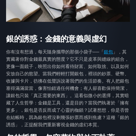
銀的誘惑：金錢的意義與虛幻
你有沒有想過，每天隨身攜帶的那個小袋子──「
銀包
」，其
實藏著你對金錢最真實的態度？它不只是皮革與縫線的組合，
更像一面鏡子，映照出你如何看待財富、如何取捨、以及如何
安放自己的慾望。當我們輕輕打開銀包，裡頭的鈔票、硬幣、
收據與卡片，彷彿在低聲訴說著我們的生活節奏。有人把銀包
塞得滿滿當當，像害怕錯過任何機會；有人卻喜歡保持簡潔，
讓銀包只裝「真正需要的東西」。這看似微小的選擇，其實暗
藏了人生哲學：金錢是工具，還是目的？當我們執著於「擁有
更多」，銀包是否反而成了心靈的枷鎖？試著想想，你是否曾
在結帳時，因為銀包裡沒剩幾張鈔票而感到焦慮？這種「銀的
誘惑」，正提醒我們重新審視金錢的虛幻本質。