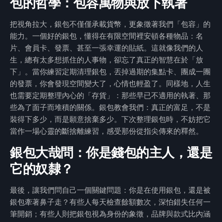
包的哲學：包容萬物與放下執著
把視角拉大，銀包不僅僅承載貨幣，更象徵著我們「包容」的
能力。一個好的銀包，懂得在有限空間裡安頓各種物品：名
片、會員卡、發票、甚至一張幸運的貼紙。這就像我們的人
生，總有太多想抓住的人事物，卻忘了真正的智慧在於「放
下」。當你練習定期清理銀包，丟掉過期的集點卡、團成一團
的發票，你會發現空間變大了，心情也輕盈了。同樣地，人生
也需要定期整理內心的「存貨」：那些早已不適用的執著、那
些為了面子而堆積的關係。銀包教會我們：真正的富足，不是
裝得下多少，而是願意捨棄多少。下次整理銀包時，不妨把它
當作一場心靈的斷捨離練習，感受那份從指尖傳來的釋然。
銀包大哉問：你是錢包的主人，還是
它的奴隸？
最後，讓我們問自己一個關鍵問題：你是在使用銀包，還是被
銀包牽著鼻子走？有些人每天檢查餘額數次，深怕錯失任何一
筆開銷；有些人則把銀包視為身份的象徵，品牌與款式比內涵