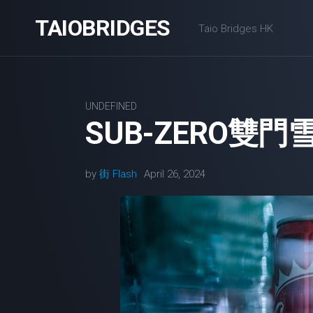
Skip
TAIOBRIDGES
to
Taio Bridges HK
content
UNDEFINED
SUB-ZERO雙
by
街 Flash
April 26, 2024