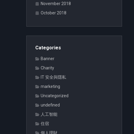
November 2018
October 2018
Categories
Banner
Charity
IT 安全與隱私
marketing
Uncategorized
undefined
人工智能
住宿
個人理財